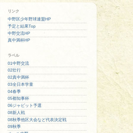
リンク
中野区少年野球連盟HP
予定と結果Top
中野交流HP
真中満杯HP
ラベル
01中野交流
02壮行
02真中満杯
03全日本学童
04春季
05都知事杯
06ジャビット予選
08新人戦
08秋季他区大会など代表決定戦
09秋季