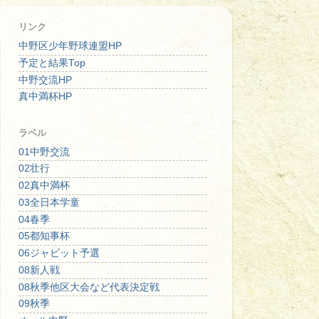
リンク
中野区少年野球連盟HP
予定と結果Top
中野交流HP
真中満杯HP
ラベル
01中野交流
02壮行
02真中満杯
03全日本学童
04春季
05都知事杯
06ジャビット予選
08新人戦
08秋季他区大会など代表決定戦
09秋季