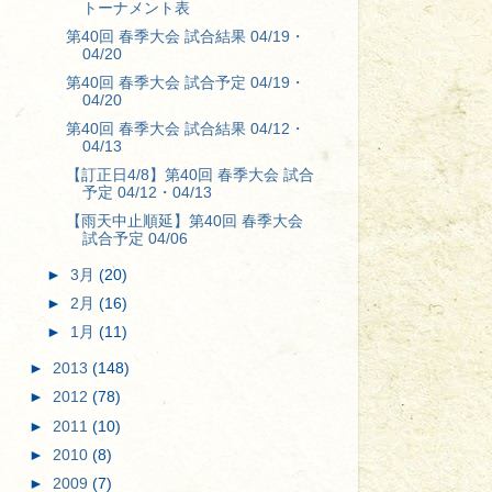
トーナメント表
第40回 春季大会 試合結果 04/19・
04/20
第40回 春季大会 試合予定 04/19・
04/20
第40回 春季大会 試合結果 04/12・
04/13
【訂正日4/8】第40回 春季大会 試合
予定 04/12・04/13
【雨天中止順延】第40回 春季大会
試合予定 04/06
►
3月
(20)
►
2月
(16)
►
1月
(11)
►
2013
(148)
►
2012
(78)
►
2011
(10)
►
2010
(8)
►
2009
(7)