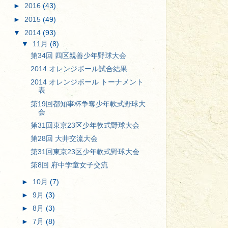
►
2016
(43)
►
2015
(49)
▼
2014
(93)
▼
11月
(8)
第34回 四区親善少年野球大会
2014 オレンジボール試合結果
2014 オレンジボール トーナメント
表
第19回都知事杯争奪少年軟式野球大
会
第31回東京23区少年軟式野球大会
第28回 大井交流大会
第31回東京23区少年軟式野球大会
第8回 府中学童女子交流
►
10月
(7)
►
9月
(3)
►
8月
(3)
►
7月
(8)