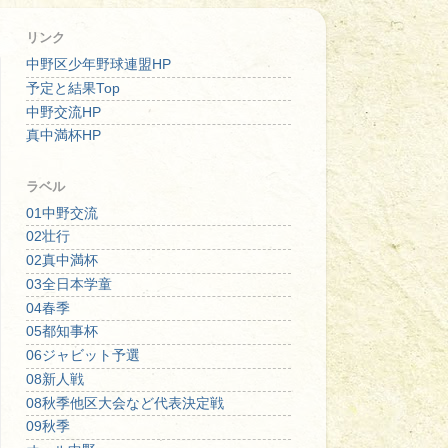
リンク
中野区少年野球連盟HP
予定と結果Top
中野交流HP
真中満杯HP
ラベル
01中野交流
02壮行
02真中満杯
03全日本学童
04春季
05都知事杯
06ジャビット予選
08新人戦
08秋季他区大会など代表決定戦
09秋季