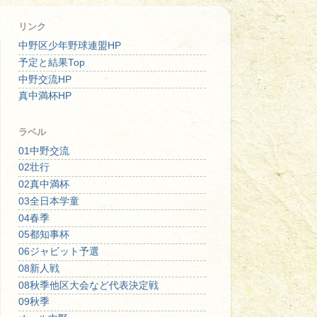
リンク
中野区少年野球連盟HP
予定と結果Top
中野交流HP
真中満杯HP
ラベル
01中野交流
02壮行
02真中満杯
03全日本学童
04春季
05都知事杯
06ジャビット予選
08新人戦
08秋季他区大会など代表決定戦
09秋季