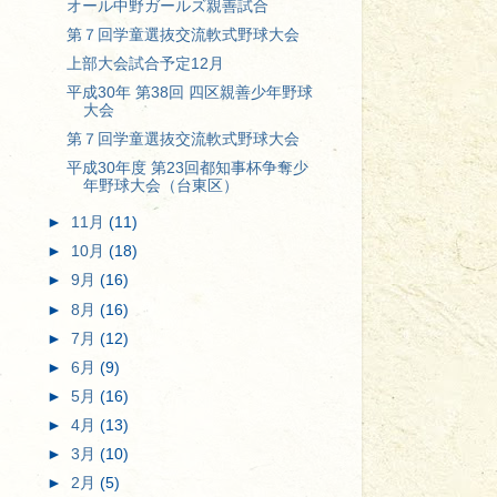
オール中野ガールズ親善試合
第７回学童選抜交流軟式野球大会
上部大会試合予定12月
平成30年 第38回 四区親善少年野球
大会
第７回学童選抜交流軟式野球大会
平成30年度 第23回都知事杯争奪少
年野球大会（台東区）
►
11月
(11)
►
10月
(18)
►
9月
(16)
►
8月
(16)
►
7月
(12)
►
6月
(9)
►
5月
(16)
►
4月
(13)
►
3月
(10)
►
2月
(5)