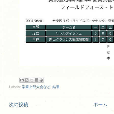
Labels:
学童上部大会など
,
結果
次の投稿
ホーム