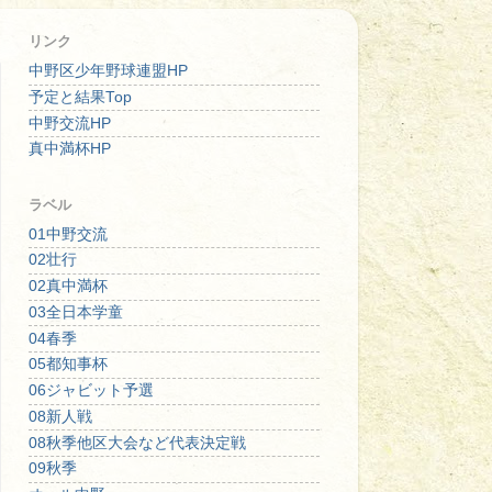
リンク
中野区少年野球連盟HP
予定と結果Top
中野交流HP
真中満杯HP
ラベル
01中野交流
02壮行
02真中満杯
03全日本学童
04春季
05都知事杯
06ジャビット予選
08新人戦
08秋季他区大会など代表決定戦
09秋季