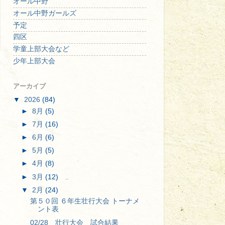
オール中野
オール中野ガールズ
予定
四区
学童上部大会など
少年上部大会
アーカイブ
▼
2026
(84)
►
8月
(5)
►
7月
(16)
►
6月
(6)
►
5月
(5)
►
4月
(8)
►
3月
(12)
▼
2月
(24)
第５０回 ６年生壮行大会 トーナメ
ント表
02/28 壮行大会 試合結果