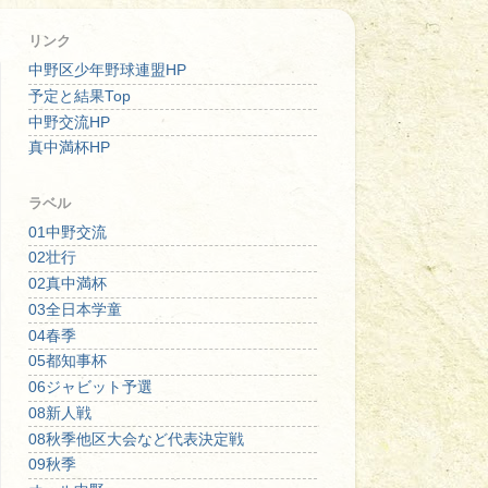
リンク
中野区少年野球連盟HP
予定と結果Top
中野交流HP
真中満杯HP
ラベル
01中野交流
02壮行
02真中満杯
03全日本学童
04春季
05都知事杯
06ジャビット予選
08新人戦
08秋季他区大会など代表決定戦
09秋季