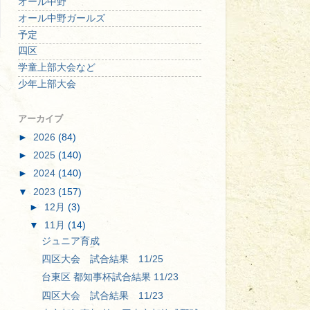
オール中野
オール中野ガールズ
予定
四区
学童上部大会など
少年上部大会
アーカイブ
►
2026
(84)
►
2025
(140)
►
2024
(140)
▼
2023
(157)
►
12月
(3)
▼
11月
(14)
ジュニア育成
四区大会 試合結果 11/25
台東区 都知事杯試合結果 11/23
四区大会 試合結果 11/23